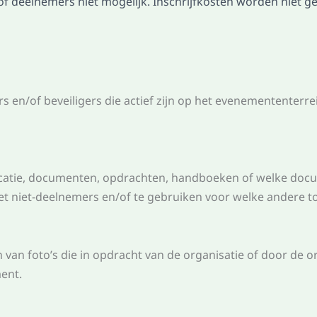
of deelnemers niet mogelijk. Inschrijfkosten worden niet g
rs en/of beveiligers die actief zijn op het evenemententer
catie, documenten, opdrachten, handboeken of welke docu
met niet-deelnemers en/of te gebruiken voor welke andere 
van foto’s die in opdracht van de organisatie of door de 
ment.