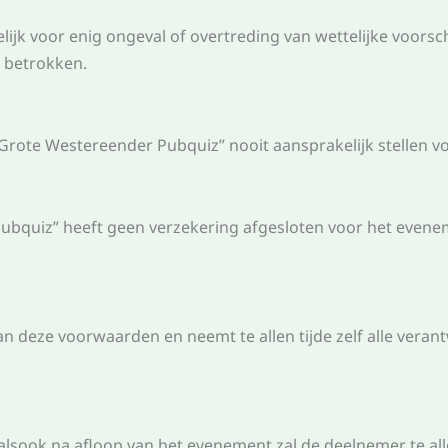
lijk voor enig ongeval of overtreding van wettelijke voorsch
n betrokken.
Grote Westereender Pubquiz” nooit aansprakelijk stellen vo
Pubquiz” heeft geen verzekering afgesloten voor het eve
 deze voorwaarden en neemt te allen tijde zelf alle verant
alsook na afloop van het evenement zal de deelnemer te alle